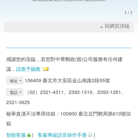
1/1
回網頁頂端
感謝您的蒞臨，若您對中華郵政(股)公司服務有任何建
議，
請惠予賜教
106409 臺北市大安區金山南路2段55號
地址
（02）2321-4311、2392-1310、2393-1261、
電話
2321-3625
檢舉貪瀆不法專用信箱：100900 臺北北門郵局第610號信
箱
智能客服
|
客服專線語音操作手冊
|