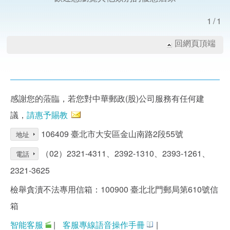
1/1
回網頁頂端
感謝您的蒞臨，若您對中華郵政(股)公司服務有任何建
議，
請惠予賜教
106409 臺北市大安區金山南路2段55號
地址
（02）2321-4311、2392-1310、2393-1261、
電話
2321-3625
檢舉貪瀆不法專用信箱：100900 臺北北門郵局第610號信
箱
智能客服
|
客服專線語音操作手冊
|