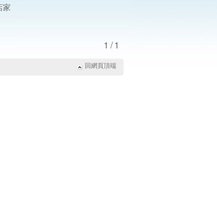
店家
1/1
回網頁頂端