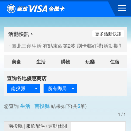
跳到主要內容區塊
新竹遠東巨城購物中心 2026巨城年中慶夏日BIG好刷(活動期間：
:::
臺北三創生活 有點東西第2波 刷卡郵好禮(活動期間：115/08/
桃園大江國際購物中心 好饗去大江檔期(活動期間：115/08/01
更多活動快訊
新竹遠東巨城購物中心 2026巨城年中慶夏日BIG好刷(活動期間：
臺北三創生活 有點東西第2波 刷卡郵好禮(活動期間：115/08/
桃園大江國際購物中心 好饗去大江檔期(活動期間：115/08/01
美食
生活
購物
玩樂
住宿
查詢各地優惠商店
南投縣
所有郵局
您查詢
生活 南投縣
結果如下(共
5
筆)
1/1
南投縣
|
服飾配件
/
運動休閒