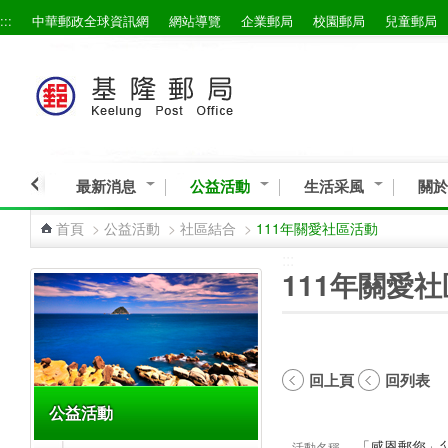
:::
中華郵政全球資訊網
網站導覽
企業郵局
校園郵局
兒童郵局
跳到主要內容區塊
最新消息
公益活動
生活采風
關於
首頁
>
公益活動
>
社區結合
>
111年關愛社區活動
:::
:::
111年關愛
回上頁
回列表
公益活動
「感恩郵您」
活動名稱