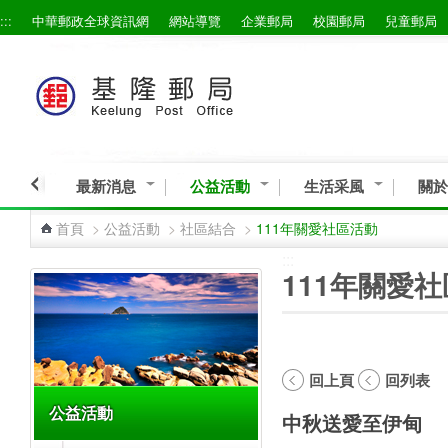
:::
中華郵政全球資訊網
網站導覽
企業郵局
校園郵局
兒童郵局
跳到主要內容區塊
最新消息
公益活動
生活采風
關於
首頁
>
公益活動
>
社區結合
>
111年關愛社區活動
:::
:::
111年關愛
回上頁
回列表
公益活動
中秋送愛至伊甸