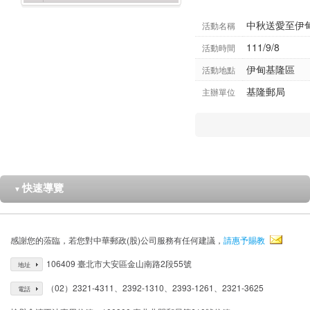
中秋送愛至伊
活動名稱
111/9/8
活動時間
伊甸基隆區
活動地點
基隆郵局
主辦單位
快速導覽
▼
感謝您的蒞臨，若您對中華郵政(股)公司服務有任何建議，
請惠予賜教
106409 臺北市大安區金山南路2段55號
地址
（02）2321-4311、2392-1310、2393-1261、2321-3625
電話