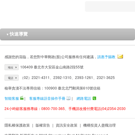
快速導覽
▼
感謝您的蒞臨，若您對中華郵政(股)公司服務有任何建議，
請惠予賜教
106409 臺北市大安區金山南路2段55號
地址
（02）2321-4311、2392-1310、2393-1261、2321-3625
電話
檢舉貪瀆不法專用信箱：100900 臺北北門郵局第610號信箱
智能客服
|
客服專線語音操作手冊
|
網路電話
24小時顧客服務專線：0800-700-365、手機請改撥付費電話(04)2354-2030
隱私權保護政策
|
版權宣告
|
資訊安全政策
|
機構投資人盡職治理