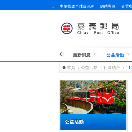
:::
中華郵政全球資訊網
網站導覽
企業
跳到主要內容區塊
最新消息
公益活動
首頁
>
公益活動
>
社區結合
>
11
:::
公益活動