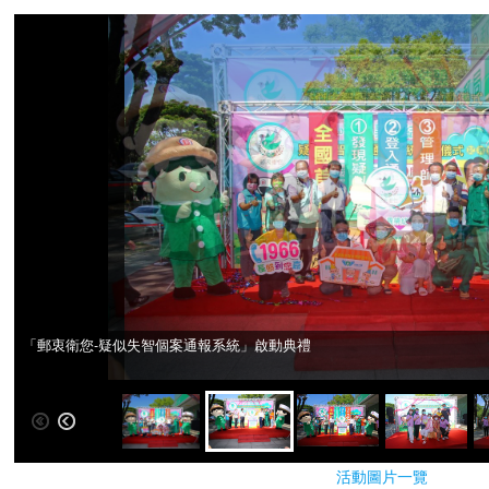
「郵衷衛您-疑似失智個案通報系統」啟動典禮
「郵衷衛您-疑似失智個案通報系統」啟動典禮
活動圖片一覽