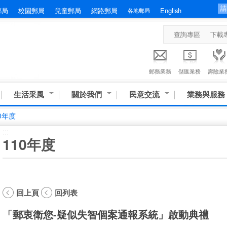
郵局
校園郵局
兒童郵局
網路郵局
English
各地郵局
查詢專區
下載
郵務業務
儲匯業務
壽險業
生活采風
關於我們
民意交流
業務與服務
0年度
:::
110年度
回上頁
回列表
「郵衷衛您-疑似失智個案通報系統」啟動典禮