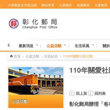
:::
中華郵政全球資訊網
網站導覽
企業郵局
校園郵局
兒童郵局
跳到主要內容區塊
最新消息
公益活動
生活采風
關於
首頁
>
公益活動
>
社區結合
>
110年關愛社區活動
:::
:::
110年關愛
回上頁
回列表
公益活動
彰化郵局辦理「爸