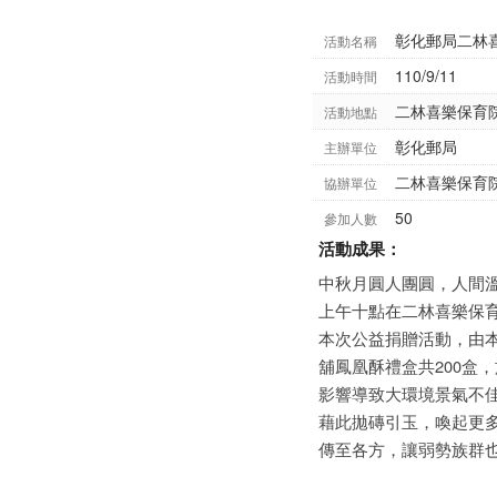
彰化郵局二林
活動名稱
110/9/11
活動時間
二林喜樂保育
活動地點
彰化郵局
主辦單位
二林喜樂保育
協辦單位
50
參加人數
活動成果：
中秋月圓人團圓，人間溫
上午十點在二林喜樂保
本次公益捐贈活動，由
舖鳳凰酥禮盒共200盒，
影響導致大環境景氣不
藉此拋磚引玉，喚起更
傳至各方，讓弱勢族群