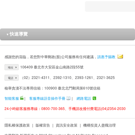
快速導覽
▼
感謝您的蒞臨，若您對中華郵政(股)公司服務有任何建議，
請惠予賜教
106409 臺北市大安區金山南路2段55號
地址
（02）2321-4311、2392-1310、2393-1261、2321-3625
電話
檢舉貪瀆不法專用信箱：100900 臺北北門郵局第610號信箱
智能客服
|
客服專線語音操作手冊
|
網路電話
24小時顧客服務專線：0800-700-365、手機請改撥付費電話(04)2354-2030
隱私權保護政策
|
版權宣告
|
資訊安全政策
|
機構投資人盡職治理