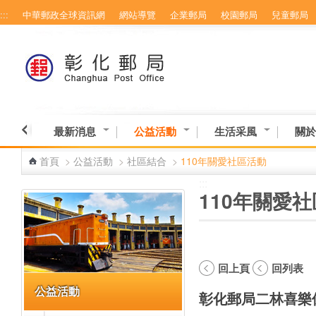
:::
中華郵政全球資訊網
網站導覽
企業郵局
校園郵局
兒童郵局
跳到主要內容區塊
最新消息
公益活動
生活采風
關於
首頁
>
公益活動
>
社區結合
>
110年關愛社區活動
:::
:::
110年關愛
回上頁
回列表
公益活動
彰化郵局二林喜樂