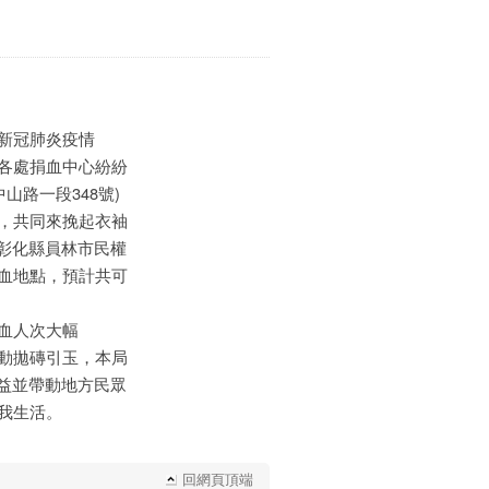
新冠肺炎疫情
各處捐血中心紛紛
山路一段348號)
，共同來挽起衣袖
(彰化縣員林市民權
捐血地點，預計共可
血人次大幅
動拋磚引玉，本局
公益並帶動地方民眾
我生活。
回網頁頂端