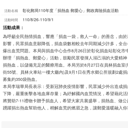
彰化郵局110年度「捐熱血·郵愛心」郵政壽險捐血活動
活動名稱
110/8/26-110/9/1
活動時間
活動成果：
為呼籲全民熱情捐血，響應「捐血一袋，救人一命」的善念，由於
影響，民眾捐血意願降低，捐血袋數相較去年同期減少許多，全台
爆出血荒問題。本局與捐血中心合作8月26日於彰化捐血站彰化市中
辦理「捐熱血、郵愛心」活動，鼓勵民眾發揮人溺己溺的大愛精神
捐熱血，以儲備充足的醫療用血。本局另於8月27日在員林捐血室
街55號、員林火車站一樓大廳內)及9月1日在秀水鄉公所規劃2處
募集約350袋熱血。
本局李瑞華局長表示：受新冠肺炎疫情影響，民眾減少外出造成捐
下降，嚴重衝擊各地血庫存量；為紓解國內血荒情況，希望藉此活
將贊助7-11禮物卡贈予捐血人，希望大家共襄盛舉，捐熱血、做
踴躍捐出熱血幫助他人，稍解血荒的燃眉之急，讓郵愛溫暖融入你