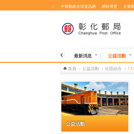
:::
中華郵政全球資訊網
網站導覽
企業
跳到主要內容區塊
最新消息
公益活動
首頁
>
公益活動
>
社區結合
>
1
:::
公益活動