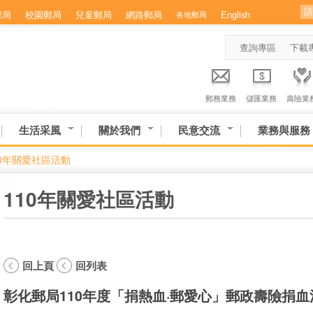
郵局
校園郵局
兒童郵局
網路郵局
English
各地郵局
查詢專區
下載
郵務業務
儲匯業務
壽險業
生活采風
關於我們
民意交流
業務與服務
10年關愛社區活動
:::
110年關愛社區活動
回上頁
回列表
彰化郵局110年度「捐熱血·郵愛心」郵政壽險捐血