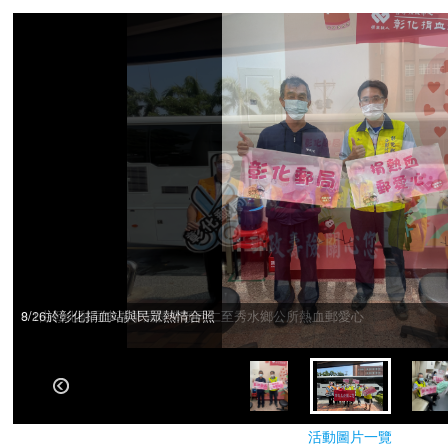
8/26於彰化捐血站與民眾熱情合照
9/1由彰化郵局李瑞華局長帶領同仁至秀水鄉公所熱血郵愛心
活動圖片一覽