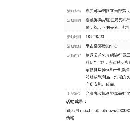
嘉義郵局關懷來吉部落
活動名稱
嘉義郵局彭履恒局長率
活動目的
動，祝天下的長者，都
109/10/23
活動時間
來吉部落活動中心
活動地點
彭局長首先介紹隨行員
活動內容
豬DIY活動，表達感謝
家做健康操來動一動筋
始發放慰問品，到場的
有所安慰、依靠。
台灣郵政協會暨嘉義郵
主辦單位
活動成果：
https://times.hinet.net/news/2309
勁報