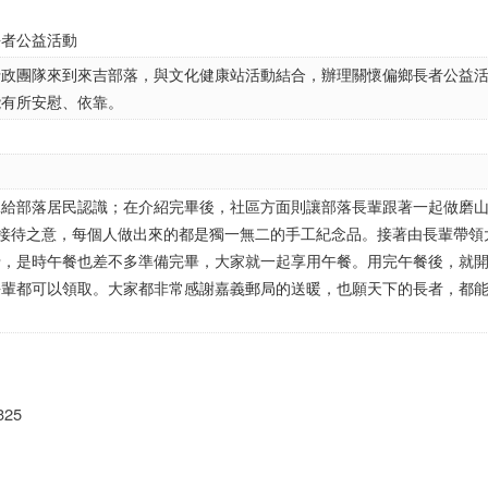
長者公益活動
行政團隊來到來吉部落，與文化健康站活動結合，辦理關懷偏鄉長者公益
能有所安慰、依靠。
工給部落居民認識；在介紹完畢後，社區方面則讓部落長輩跟著一起做磨
與接待之意，每個人做出來的都是獨一無二的手工紀念品。接著由長輩帶領
骨，是時午餐也差不多準備完畢，大家就一起享用午餐。用完午餐後，就
長輩都可以領取。大家都非常感謝嘉義郵局的送暖，也願天下的長者，都
局
3325