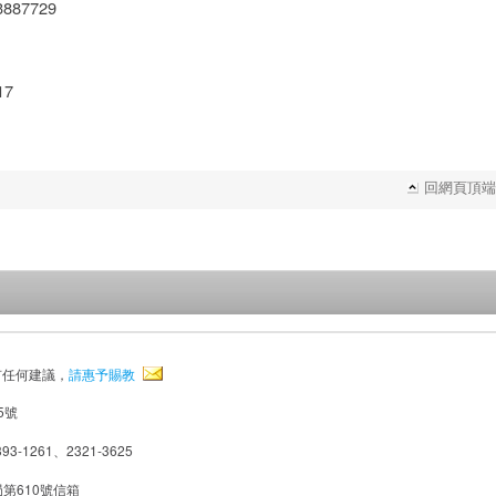
23887729
17
回網頁頂端
有任何建議，
請惠予賜教
5號
93-1261、2321-3625
局第610號信箱