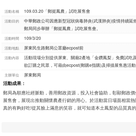
109.03.20「郵挺鳳農」試吃展售會
活動名稱
中華郵政公司因應新型冠狀病毒肺炎(武漢肺炎)疫情持續延燒
活動目的
郵局同步舉辦「郵挺鳳農」試吃展售會。
109/3/20
活動時間
屏東民生路郵局公眾廳ecpost前
活動地點
活動現場分別提供屏東、關廟2產地「金鑽鳳梨」免費試吃及
活動內容
欲訂購之民眾，可藉由ecpost(郵購e指購)及掃描展售惠活動
屏東郵局
主辦單位
活動成果：
郵局為順應社經脈動，善用郵政資源，投入社會協助，彰顯郵政價
展售會，展現出推動關懷農產行銷的用心。於活動當日場面相當熱
真的有夠好吃!從其臉上滿意的笑容，就可知道本土鳳梨的品質真