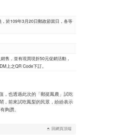
，於109年3月20日郵政節當日，各等
銷售，並有現買現折50元促銷活動，
DM上之QR Code下訂。
值，也透過此次的「郵挺鳳農」試吃
鬧，前來試吃鳳梨的民眾，紛紛表示
的有夠讚。
回網頁頂端