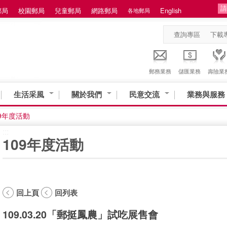
郵局
校園郵局
兒童郵局
網路郵局
English
各地郵局
查詢專區
下載
郵務業務
儲匯業務
壽險業
生活采風
關於我們
民意交流
業務與服務
09年度活動
:::
109年度活動
回上頁
回列表
109.03.20「郵挺鳳農」試吃展售會