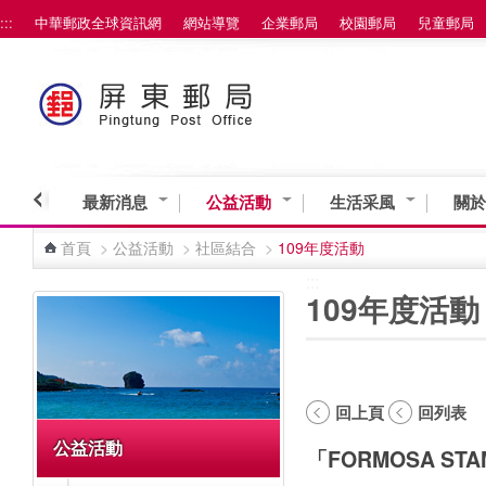
:::
中華郵政全球資訊網
網站導覽
企業郵局
校園郵局
兒童郵局
跳到主要內容區塊
最新消息
公益活動
生活采風
關於
首頁
>
公益活動
>
社區結合
>
109年度活動
:::
:::
109年度活動
回上頁
回列表
公益活動
「FORMOSA ST