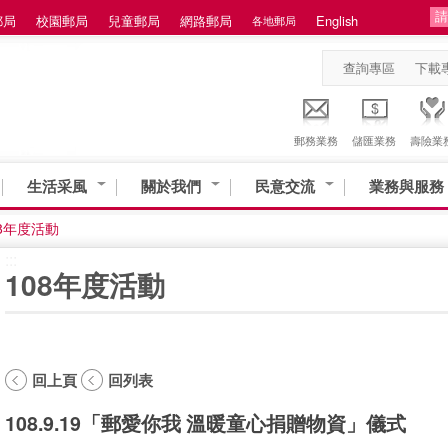
郵局
校園郵局
兒童郵局
網路郵局
English
各地郵局
查詢專區
下載
郵務業務
儲匯業務
壽險業
生活采風
關於我們
民意交流
業務與服務
08年度活動
:::
108年度活動
回上頁
回列表
108.9.19「郵愛你我 溫暖童心捐贈物資」儀式