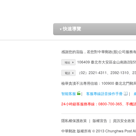
快速導覽
▼
感謝您的蒞臨，若您對中華郵政(股)公司服務
106409 臺北市大安區金山南路2段5
地址
（02）2321-4311、2392-1310、23
電話
檢舉貪瀆不法專用信箱：100900 臺北北門郵
智能客服
|
客服專線語音操作手冊
|
24小時顧客服務專線：0800-700-365、手機請改
隱私權保護政策
|
版權宣告
|
資訊安全政策
中華郵政 版權所有 © 2013 Chunghwa Post All 