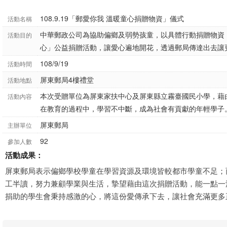
108.9.19「郵愛你我 溫暖童心捐贈物資」儀式
活動名稱
中華郵政公司為協助偏鄉及弱勢孩童，以具體行動捐贈物資
活動目的
心」公益捐贈活動，讓愛心遍地開花，透過郵局傳達出去讓
108/9/19
活動時間
屏東郵局4樓禮堂
活動地點
本次受贈單位為屏東家扶中心及屏東縣立霧臺國民小學，藉
活動內容
在教育的過程中，學習不中斷，成為社會有貢獻的年輕學子
屏東郵局
主辦單位
92
參加人數
活動成果：
屏東郵局表示偏鄉學校學童在學習資源及環境皆較都市學童不足；
工半讀，努力兼顧學業與生活，摯望藉由這次捐贈活動，能一點一
捐助的學生會秉持感激的心，將這份愛傳承下去，讓社會充滿更多