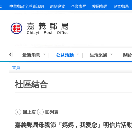
:::
中華郵政全球資訊網
網站導覽
企業郵局
校園郵局
兒童郵局
跳到主要內容區塊
最新消息
公益活動
生活采風
關於
首頁
:::
社區結合
回上頁
回列表
嘉義郵局母親節「媽媽，我愛您」明信片活