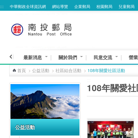
:::
中華郵政全球資訊網
網站導覽
企業郵局
校園郵局
兒童郵局
跳到主要內容區塊
最新消息
關於我們
民意交流
營業
首頁
>
公益活動
>
社區結合活動
>
108年關愛社區活動
:::
:::
108年關愛
公益活動