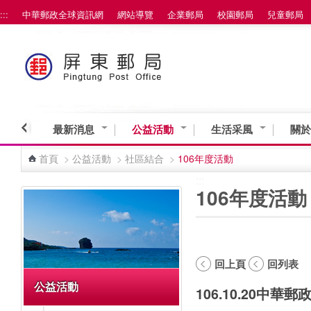
:::
中華郵政全球資訊網
網站導覽
企業郵局
校園郵局
兒童郵局
跳到主要內容區塊
最新消息
公益活動
生活采風
關於
首頁
>
公益活動
>
社區結合
>
106年度活動
:::
:::
106年度活動
回上頁
回列表
公益活動
106.10.20中