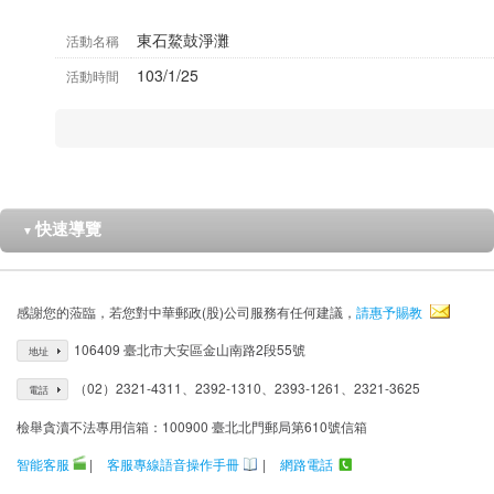
東石鰲鼓淨灘
活動名稱
103/1/25
活動時間
快速導覽
▼
感謝您的蒞臨，若您對中華郵政(股)公司服務有任何建議，
請惠予賜教
106409 臺北市大安區金山南路2段55號
地址
（02）2321-4311、2392-1310、2393-1261、2321-3625
電話
檢舉貪瀆不法專用信箱：100900 臺北北門郵局第610號信箱
智能客服
|
客服專線語音操作手冊
|
網路電話