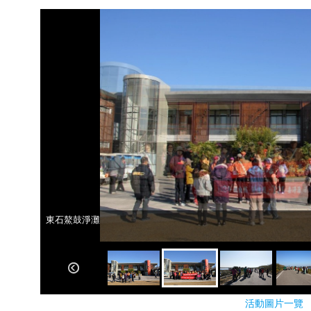
東石鰲鼓淨灘
東石鰲鼓淨灘
活動圖片一覽