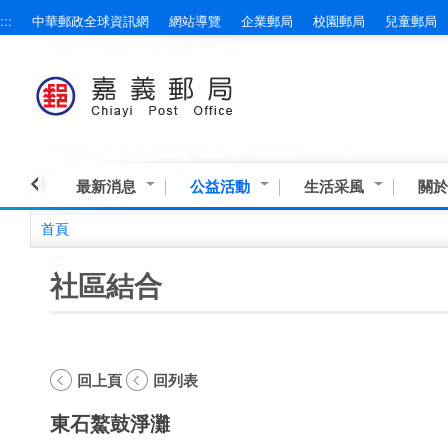
:::
中華郵政全球資訊網
網站導覽
企業郵局
校園郵局
兒童郵局
跳到主要內容區塊
最新消息
公益活動
生活采風
關於
首頁
:::
社區結合
回上頁
回列表
東石鰲鼓淨灘