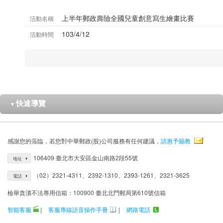
上半年郵政壽險全國兒童創意寫生繪畫比賽
活動名稱
103/4/12
活動時間
快速導覽
▼
感謝您的蒞臨，若您對中華郵政(股)公司服務有任何建議，
請惠予賜教
106409 臺北市大安區金山南路2段55號
地址
（02）2321-4311、2392-1310、2393-1261、2321-3625
電話
檢舉貪瀆不法專用信箱：100900 臺北北門郵局第610號信箱
智能客服
|
客服專線語音操作手冊
|
網路電話