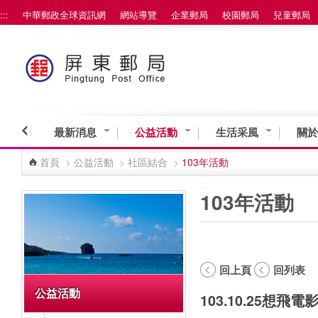
:::
中華郵政全球資訊網
網站導覽
企業郵局
校園郵局
兒童郵局
跳到主要內容區塊
最新消息
公益活動
生活采風
關於
首頁
>
公益活動
>
社區結合
>
103年活動
:::
:::
103年活動
回上頁
回列表
公益活動
103.10.25想飛電