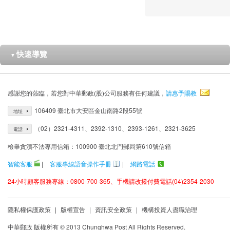
快速導覽
▼
感謝您的蒞臨，若您對中華郵政(股)公司服務有任何建議，
請惠予賜教
106409 臺北市大安區金山南路2段55號
地址
（02）2321-4311、2392-1310、2393-1261、2321-3625
電話
檢舉貪瀆不法專用信箱：100900 臺北北門郵局第610號信箱
智能客服
|
客服專線語音操作手冊
|
網路電話
24小時顧客服務專線：0800-700-365、手機請改撥付費電話(04)2354-2030
隱私權保護政策
|
版權宣告
|
資訊安全政策
|
機構投資人盡職治理
中華郵政 版權所有 © 2013 Chunghwa Post All Rights Reserved.