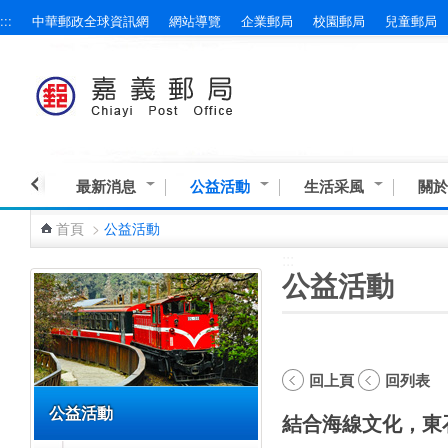
:::
中華郵政全球資訊網
網站導覽
企業郵局
校園郵局
兒童郵局
跳到主要內容區塊
最新消息
公益活動
生活采風
關於
首頁
>
公益活動
:::
:::
公益活動
回上頁
回列表
公益活動
結合海線文化，東