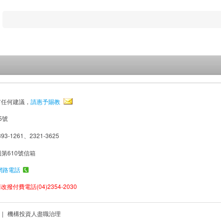
有任何建議，
請惠予賜教
5號
93-1261、2321-3625
局第610號信箱
網路電話
撥付費電話(04)2354-2030
|
機構投資人盡職治理