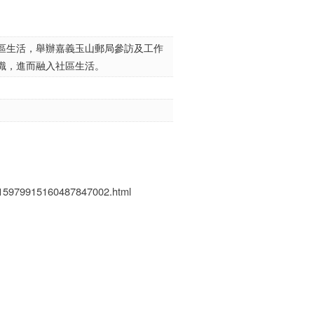
區生活，舉辦嘉義玉山郵局參訪及工作
識，進而融入社區生活。
x-15979915160487847002.html