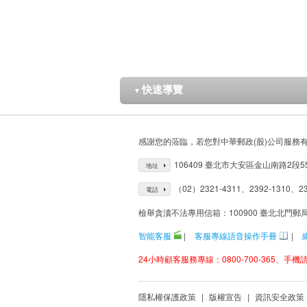
快速導覽
▼
感謝您的蒞臨，若您對中華郵政(股)公司服務
106409 臺北市大安區金山南路2段5
地址
（02）2321-4311、2392-1310、23
電話
檢舉貪瀆不法專用信箱：100900 臺北北門郵
智能客服
|
客服專線語音操作手冊
|
24小時顧客服務專線：0800-700-365、手機請改
隱私權保護政策
|
版權宣告
|
資訊安全政策