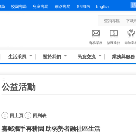
郵局
校園郵局
兒童郵局
網路郵局
English
各地郵局
查詢專區
下載
郵務業務
儲匯業務
壽險業
生活采風
關於我們
民意交流
業務與服務
:::
公益活動
回上頁
回列表
嘉郵攜手再耕園 助弱勢者融社區生活