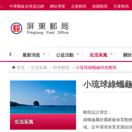
:::
中華郵政全球資訊網
網站導覽
企業郵局
校園郵局
兒童郵局
跳到主要內容區塊
最新消息
公益活動
生活采風
關於
首頁
>
生活采風
>
特色郵筒
>
小琉球綠蠵龜特色郵筒
:::
:::
小琉球綠蠵
郵筒設計理念：
綠蠵龜屬於國家級保育動
生活采風
域。近年環境保育意識抬