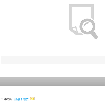
有任何建議，
請惠予賜教