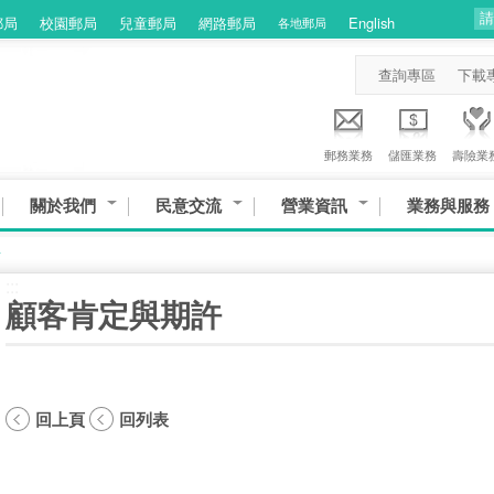
郵局
校園郵局
兒童郵局
網路郵局
English
各地郵局
查詢專區
下載
郵務業務
儲匯業務
壽險業
關於我們
民意交流
營業資訊
業務與服務
許
:::
顧客肯定與期許
回上頁
回列表