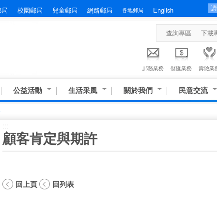
郵局
校園郵局
兒童郵局
網路郵局
English
各地郵局
查詢專區
下載
郵務業務
儲匯業務
壽險業
公益活動
生活采風
關於我們
民意交流
許
:::
顧客肯定與期許
回上頁
回列表