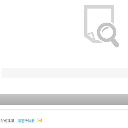
有任何建議，
請惠予賜教