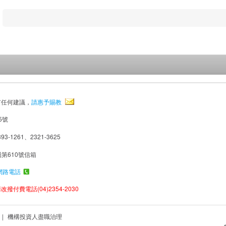
有任何建議，
請惠予賜教
5號
93-1261、2321-3625
局第610號信箱
網路電話
撥付費電話(04)2354-2030
|
機構投資人盡職治理