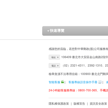
快速導覽
▼
感謝您的蒞臨，若您對中華郵政(股)公司服務
106409 臺北市大安區金山南路2段5
地址
（02）2321-4311、2392-1310、23
電話
檢舉貪瀆不法專用信箱：100900 臺北北門郵
智能客服
|
客服專線語音操作手冊
|
24小時顧客服務專線：0800-700-365、手機請改
隱私權保護政策
|
版權宣告
|
資訊安全政策