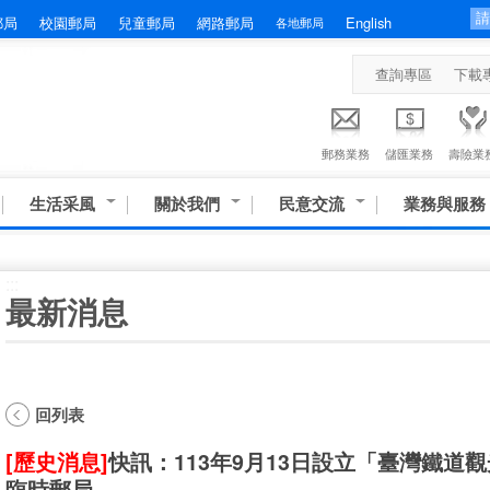
郵局
校園郵局
兒童郵局
網路郵局
English
各地郵局
查詢專區
下載
郵務業務
儲匯業務
壽險業
生活采風
關於我們
民意交流
業務與服務
:::
最新消息
回列表
[歷史消息]
快訊：113年9月13日設立「臺灣鐵道觀
臨時郵局