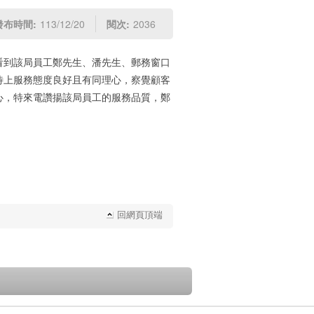
發布時間:
113/12/20
閱次:
2036
看到該局員工鄭先生、潘先生、郵務窗口
待上服務態度良好且有同理心，察覺顧客
心，特來電讚揚該局員工的服務品質，鄭
回網頁頂端