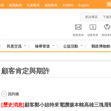
郵局
校園郵局
兒童郵局
網路郵局
English
各地郵局
查詢專區
下載
郵務業務
儲匯業務
壽險業
民意交流
檢舉管道
公益活動
郵政博物館
許
:::
顧客肯定與期許
回列表
[歷史消息]
顧客鄭小姐特來電讚揚本轄高雄三塊厝