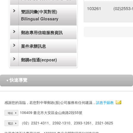
103261
(02)2553-
雙語詞彙(中英對照)
Bilingual Glossary
郵政專用信箱服務資訊
案件承辦訊息
郵購e指通(ecpost)
快速導覽
▼
感謝您的蒞臨，若您對中華郵政(股)公司服務有任何建議，
請惠予賜教
106409 臺北市大安區金山南路2段55號
地址
（02）2321-4311、2392-1310、2393-1261、2321-3625
電話