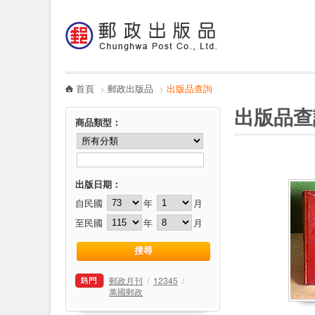
:::
跳到主要內容區塊
電子書
哪裡買
首頁
>
郵政出版品
>
出版品查詢
:::
:::
出版品查
商品類型
：
出版日期：
自民國
年
月
至民國
年
月
郵政月刊
/
12345
/
萬國郵政