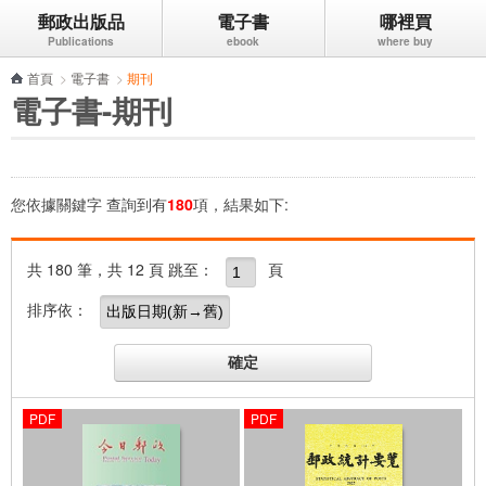
郵政出版品
電子書
哪裡買
跳到主要內容區塊
首頁
>
電子書
>
期刊
電子書-期刊
您依據關鍵字
查詢到有
180
項，結果如下:
共 180 筆，共 12 頁
跳至：
頁
排序依：