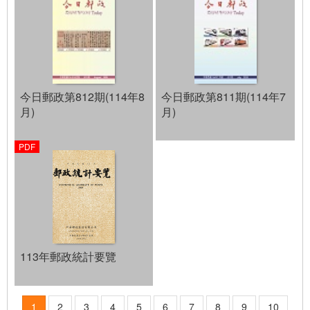
今日郵政第812期(114年8
今日郵政第811期(114年7
月)
月)
113年郵政統計要覽
1
2
3
4
5
6
7
8
9
10