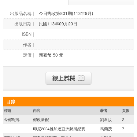
出版品名稱
今日郵政第801期(113年9月)
出版日期
民國113年09月20日
ISBN
作者
定價
新臺幣 50 元
目錄
標題
內容
著者
頁數
今郵報導
郵政新猷
劉韋汝
2
印尼2024雅加達亞洲郵展紀實
馬蘭茂
7