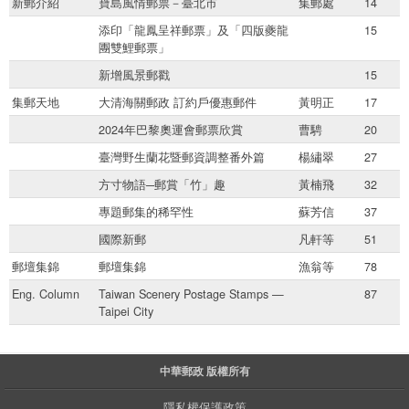
新郵介紹
寶島風情郵票－臺北市
集郵處
14
添印「龍鳳呈祥郵票」及「四版夔龍
15
團雙鯉郵票」
新增風景郵戳
15
集郵天地
大清海關郵政 訂約戶優惠郵件
黃明正
17
2024年巴黎奧運會郵票欣賞
曹騁
20
臺灣野生蘭花暨郵資調整番外篇
楊繡翠
27
方寸物語─郵賞「竹」趣
黃楠飛
32
專題郵集的稀罕性
蘇芳信
37
國際新郵
凡軒等
51
郵壇集錦
郵壇集錦
漁翁等
78
Eng. Column
Taiwan Scenery Postage Stamps —
87
Taipei City
中華郵政 版權所有
隱私權保護政策