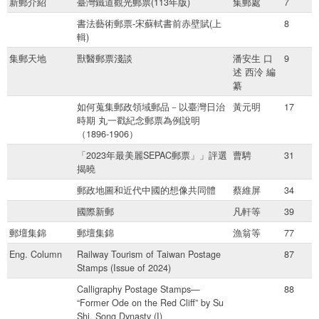
新郵介紹
臺灣鐵道觀光郵票(113年版)
集郵處
7
書法藝術郵票-宋蘇軾書前赤壁賦(上
8
輯)
集郵天地
獸醫郵票淺談
潘安生 口
9
述 西泠 編
纂
如何蒐集郵政領域郵品－以臺灣日治
黃元明
17
時期 丸一戳紀念郵票為例說明
（1896-1906）
「2023年最美麗SEPAC郵票」」評選
曹騁
31
揭曉
郵政地圖和近代中國的想像共同體
蔡維屏
34
國際新郵
凡軒等
39
郵壇集錦
郵壇集錦
漁翁等
77
Eng. Column
Railway Tourism of Taiwan Postage
87
Stamps (Issue of 2024)
Calligraphy Postage Stamps—
88
“Former Ode on the Red Cliff” by Su
Shi, Song Dynasty (I)