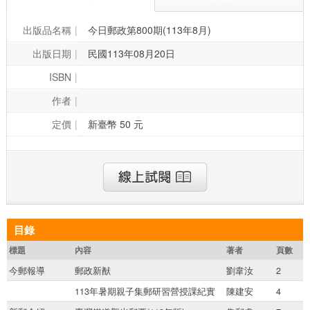
出版品名稱
今日郵政第800期(113年8月)
出版日期
民國113年08月20日
ISBN
作者
定價
新臺幣 50 元
目錄
標題
內容
著者
頁數
今郵報導
郵政新猷
劉韋汝
2
113年暑期親子集郵研習營授課紀實
陳建安
4