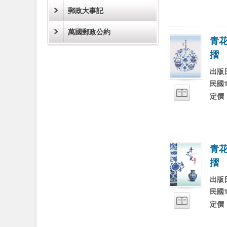
郵政大事記
萬國郵政公約
青
摺
試閱
出版
民國1
定價
青
摺
試閱
出版
民國1
定價