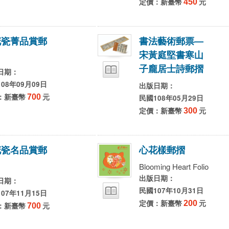
定價：新臺幣
450
元
花
瓷
菁
品
賞
郵
書
法
藝
術
郵
票
—
宋
黃
庭
堅
書
寒
山
子
龐
居
士
詩
郵
摺
日期：
08年09月09日
出版日期：
：新臺幣
700
元
民國108年05月29日
定價：新臺幣
300
元
花
瓷
名
品
賞
郵
心
花
樣
郵
摺
Blooming Heart Folio
出版日期：
日期：
民國107年10月31日
07年11月15日
定價：新臺幣
200
元
：新臺幣
700
元