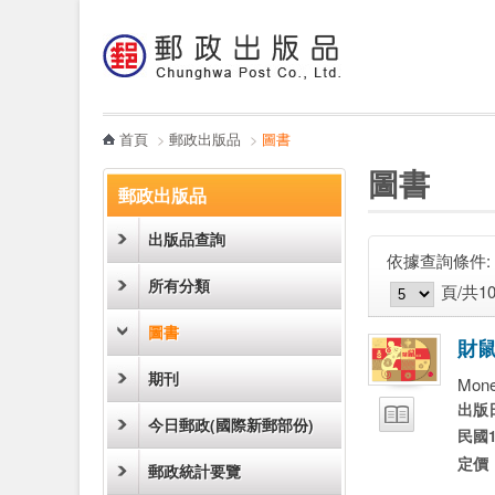
:::
跳到主要內容區塊
電子書
哪裡買
首頁
>
郵政出版品
>
圖書
:::
:::
圖書
郵政出版品
出版品查詢
依據查詢條件:
圖片模式
列表模式
所有分類
頁/共1
圖書
財
期刊
Mone
試閱
出版
今日郵政(國際新郵部份)
民國1
定價
郵政統計要覽