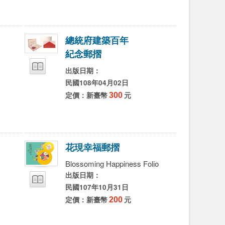
字
字
字
總
統
府
建
築
百
年
紀
念
郵
摺
出版日期：
民國108年04月02日
定價：新臺幣
300
元
花
現
幸
福
郵
摺
Blossoming Happiness Folio
出版日期：
民國107年10月31日
定價：新臺幣
200
元