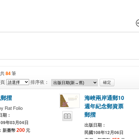
共
84
筆
0頁
排序依：
鼠
郵
摺
海
峽
兩
岸
通
郵
1
0
週
年
紀
念
郵
資
票
y Rat Folio
郵
摺
日期：
09年03月04日
出版日期：
：新臺幣
200
元
民國108年12月06日