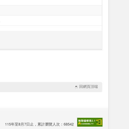
字
字
字
元
回網頁頂端
115年至8月7日止，累計瀏覽人次：68542