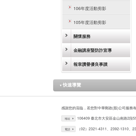
106年度活動剪影
105年度活動剪影
關懷服務
金融講座暨防詐宣導
報章讚譽優良事蹟
快速導覽
▼
感謝您的蒞臨，若您對中華郵政(股)公司服務
106409 臺北市大安區金山南路2段5
地址
（02）2321-4311、2392-1310、23
電話