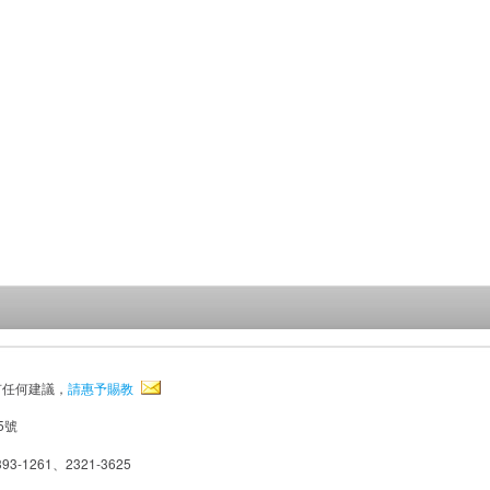
有任何建議，
請惠予賜教
5號
93-1261、2321-3625