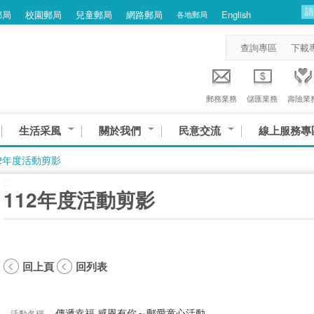
郵局
校園郵局
兒童郵局
網路郵局
English
各地郵局
查詢專區
下載
郵務業務
儲匯業務
壽險業
生活采風
關於我們
民意交流
線上服務專
12年度活動剪影
:::
112年度活動剪影
回上頁
回列表
傳遞幸福 感恩有你～郵愛童心活動
活動名稱