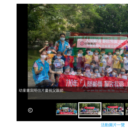
幼童書寫明信片慶祝父親節
幼童書寫明信片慶祝父親節
活動圖片一覽