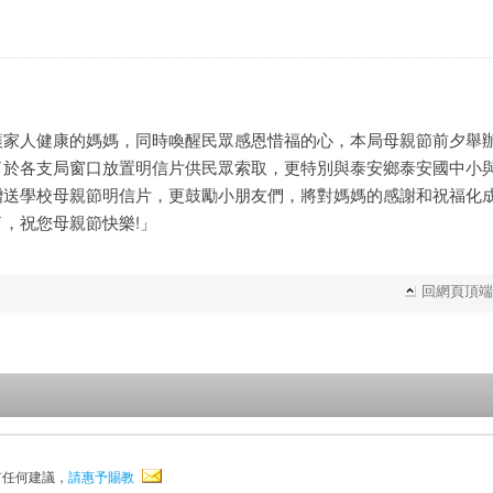
護家人健康的媽媽，同時喚醒民眾感恩惜福的心，本局母親節前夕舉
了於各支局窗口放置明信片供民眾索取，更特別與泰安鄉泰安國中小
贈送學校母親節明信片，更鼓勵小朋友們，將對媽媽的感謝和祝福化
，祝您母親節快樂!」
回網頁頂端
有任何建議，
請惠予賜教