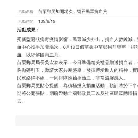
苗栗郵局加開場次，號召民眾抗血荒
活動名稱
109/6/19
活動時間
活動成果：
受新型冠狀病毒疫情影響，民眾減少外出，捐血人數銳減，
血中心攜手加開場次，6月19日假苗栗中苗郵局前舉辦「捐
血，以紓解國內血荒。
苗栗郵局局長吳宏泰表示，今日準備精美禮品贈送捐血者，
夠拋磚引玉，邀請大家共襄盛舉，發揮博愛助人的精神，實
民眾絡繹不絕，一同排隊挽袖捐熱血，非常溫馨感人。
苗栗郵局更貼心提醒，為積極投入捐血活動，預計將於下半年
期將公開張貼，期盼帶動全國郵政員工以及社區民眾踴躍捐
去。