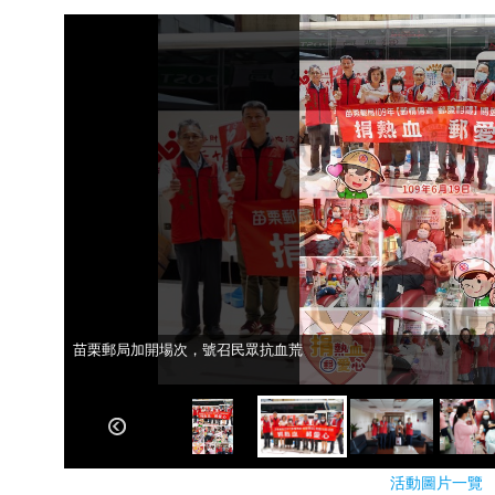
苗栗郵局加開場次，號召民眾抗血荒
苗栗郵局加開場次，號召民眾抗血荒
活動圖片一覽