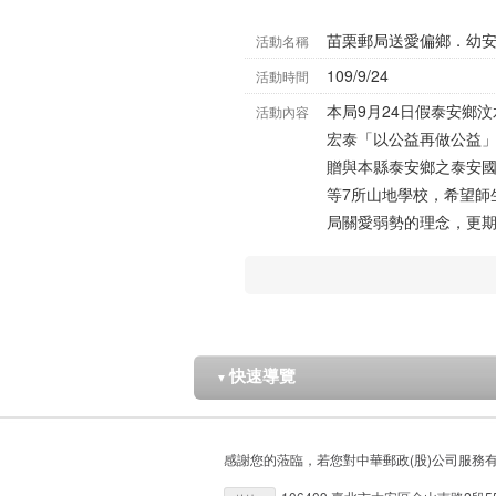
苗栗郵局送愛偏鄉．幼
活動名稱
109/9/24
活動時間
本局9月24日假泰安鄉
活動內容
宏泰「以公益再做公益
贈與本縣泰安鄉之泰安
等7所山地學校，希望師
局關愛弱勢的理念，更
快速導覽
▼
感謝您的蒞臨，若您對中華郵政(股)公司服務