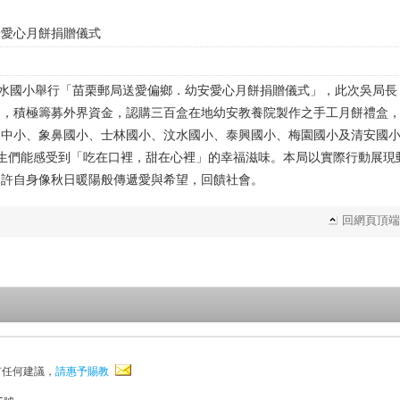
安愛心月餅捐贈儀式
汶水國小舉行「苗栗郵局送愛偏鄉．幼安愛心月餅捐贈儀式」，此次吳局長
」，積極籌募外界資金，認購三百盒在地幼安教養院製作之手工月餅禮盒
國中小、象鼻國小、士林國小、汶水國小、泰興國小、梅園國小及清安國
生們能感受到「吃在口裡，甜在心裡」的幸福滋味。本局以實際行動展現
期許自身像秋日暖陽般傳遞愛與希望，回饋社會。
回網頁頂端
有任何建議，
請惠予賜教