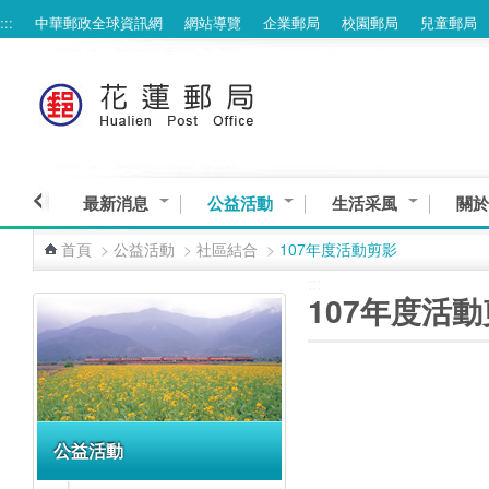
:::
中華郵政全球資訊網
網站導覽
企業郵局
校園郵局
兒童郵局
跳到主要內容區塊
最新消息
公益活動
生活采風
關於
首頁
>
公益活動
>
社區結合
>
107年度活動剪影
:::
:::
107年度活
公益活動