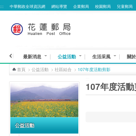
:::
中華郵政全球資訊網
網站導覽
企業郵局
校園郵局
兒童郵局
跳到主要內容區塊
最新消息
公益活動
生活采風
關於
首頁
>
公益活動
>
社區結合
>
107年度活動剪影
:::
:::
107年度活
公益活動