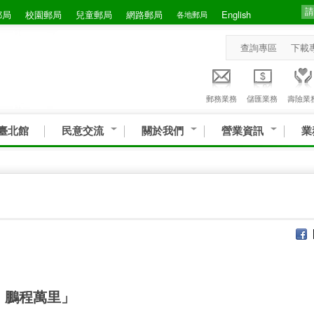
郵局
校園郵局
兒童郵局
網路郵局
English
各地郵局
查詢專區
下載
郵務業務
儲匯業務
壽險業
臺北館
民意交流
關於我們
營業資訊
業
，鵬程萬里」