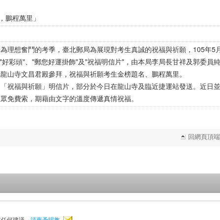
名，鵬程萬里」
為理想奮鬥的考季，臺北郵局為展現對考生真誠的祝福與祈願，105年5
、"好彩頭"、"郵您好運掛飾"及"祝福明信片"，由本局李局長甘祥及郭委員
北龍山寺文昌君殿參拜，祝福與祈願考生金榜題名、鵬程萬里。
之「祝福與祈願」明信片，部分於今日在龍山寺及臨近捷運站發送。近日
民眾免費索，期藉由文字的溫度傳遞真情祝福。
回網頁頂端
有任何建議，
請惠予賜教