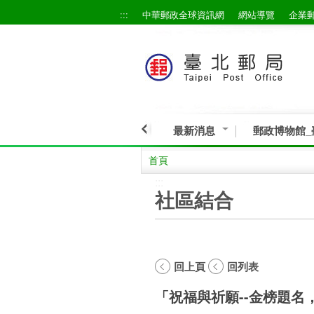
:::
中華郵政全球資訊網
網站導覽
企業
跳到主要內容區塊
最新消息
郵政博物館_
首頁
:::
社區結合
回上頁
回列表
「祝福與祈願--金榜題名