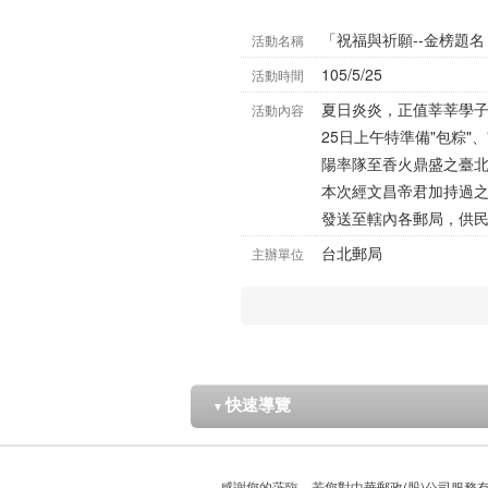
「祝福與祈願--金榜題
活動名稱
105/5/25
活動時間
夏日炎炎，正值莘莘學子
活動內容
25日上午特準備"包粽"
陽率隊至香火鼎盛之臺
本次經文昌帝君加持過
發送至轄內各郵局，供
台北郵局
主辦單位
快速導覽
▼
感謝您的蒞臨，若您對中華郵政(股)公司服務