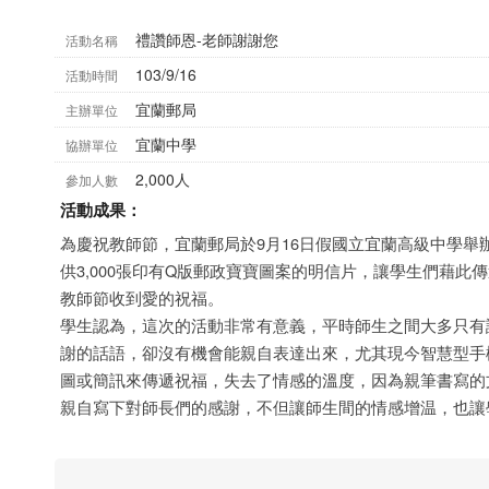
禮讚師恩-老師謝謝您
活動名稱
103/9/16
活動時間
宜蘭郵局
主辦單位
宜蘭中學
協辦單位
2,000人
參加人數
活動成果：
為慶祝教師節，宜蘭郵局於9月16日假國立宜蘭高級中學舉
供3,000張印有Q版郵政寶寶圖案的明信片，讓學生們藉
教師節收到愛的祝福。
學生認為，這次的活動非常有意義，平時師生之間大多只有
謝的話語，卻沒有機會能親自表達出來，尤其現今智慧型手機
圖或簡訊來傳遞祝福，失去了情感的溫度，因為親筆書寫的
親自寫下對師長們的感謝，不但讓師生間的情感增温，也讓