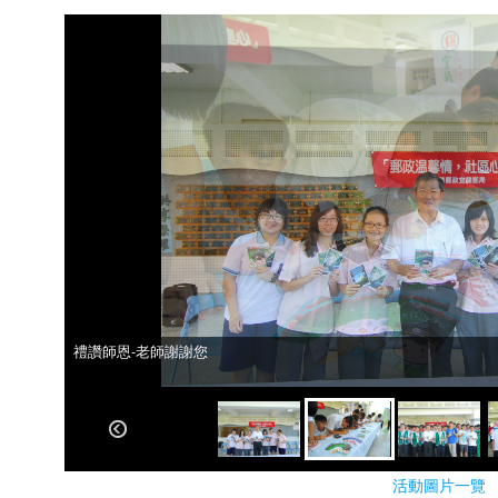
禮讚師恩-老師謝謝您
禮讚師恩-老師謝謝您
活動圖片一覽