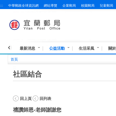
:::
中華郵政全球資訊網
網站導覽
企業郵局
校園郵局
兒童郵局
跳到主要內容區塊
最新消息
公益活動
生活采風
關於
首頁
:::
社區結合
回上頁
回列表
禮讚師恩-老師謝謝您