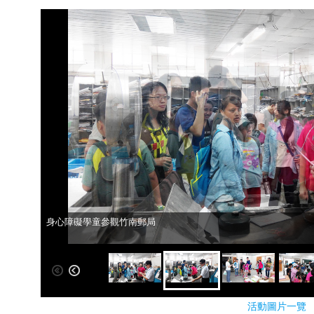
身心障礙學童參觀竹南郵局
身心障礙學童參觀竹南郵局
活動圖片一覽