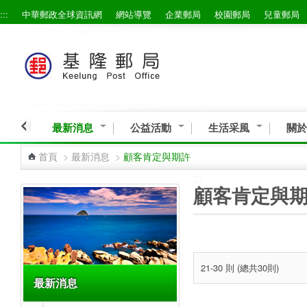
:::
中華郵政全球資訊網
網站導覽
企業郵局
校園郵局
兒童郵局
跳到主要內容區塊
最新消息
公益活動
生活采風
關於
首頁
>
最新消息
>
顧客肯定與期許
:::
:::
顧客肯定與
21-30 則 (總共30則)
最新消息