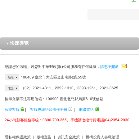
快速導覽
▼
感謝您的蒞臨，若您對中華郵政(股)公司服務有任何建議，
請惠予賜教
106409 臺北市大安區金山南路2段55號
地址
（02）2321-4311、2392-1310、2393-1261、2321-3625
電話
檢舉貪瀆不法專用信箱：100900 臺北北門郵局第610號信箱
智能客服
|
客服專線語音操作手冊
|
網路電話
24小時顧客服務專線：0800-700-365、手機請改撥付費電話(04)2354-2030
隱私權保護政策
|
版權宣告
|
資訊安全政策
|
機構投資人盡職治理