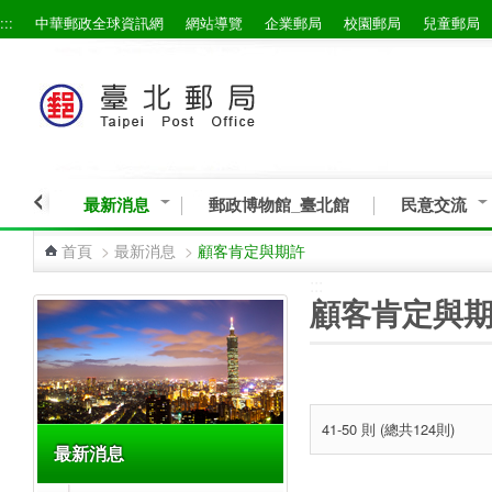
:::
中華郵政全球資訊網
網站導覽
企業郵局
校園郵局
兒童郵局
跳到主要內容區塊
最新消息
郵政博物館_臺北館
民意交流
首頁
>
最新消息
>
顧客肯定與期許
:::
:::
顧客肯定與
41-50 則 (總共124則)
最新消息