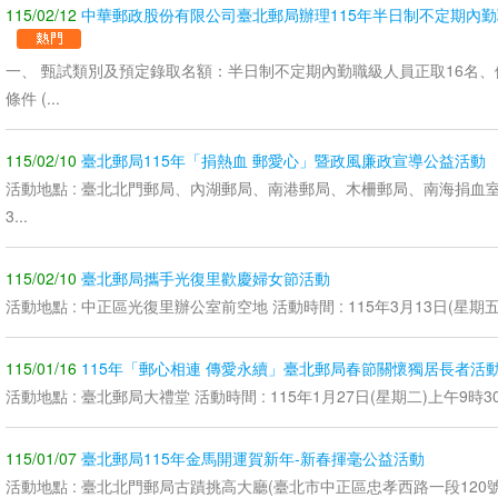
115/02/12
中華郵政股份有限公司臺北郵局辦理115年半日制不定期內
一、 甄試類別及預定錄取名額：半日制不定期內勤職級人員正取16名、備
條件 (...
115/02/10
臺北郵局115年「捐熱血 郵愛心」暨政風廉政宣導公益活動
活動地點 : 臺北北門郵局、內湖郵局、南港郵局、木柵郵局、南海捐血室 活
3...
115/02/10
臺北郵局攜手光復里歡慶婦女節活動
活動地點 : 中正區光復里辦公室前空地 活動時間 : 115年3月13日(星期五)
115/01/16
115年「郵心相連 傳愛永續」臺北郵局春節關懷獨居長者活
活動地點 : 臺北郵局大禮堂 活動時間 : 115年1月27日(星期二)上午9時30
115/01/07
臺北郵局115年金馬開運賀新年-新春揮毫公益活動
活動地點 : 臺北北門郵局古蹟挑高大廳(臺北市中正區忠孝西路一段120號) 活動