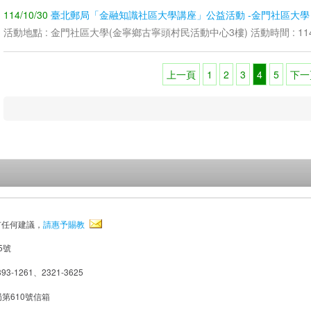
114/10/30
臺北郵局「金融知識社區大學講座」公益活動 -金門社區大學
活動地點 : 金門社區大學(金寧鄉古寧頭村民活動中心3樓) 活動時間 : 114
上一頁
1
2
3
4
5
下一
有任何建議，
請惠予賜教
5號
93-1261、2321-3625
局第610號信箱