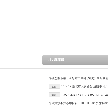
快速導覽
▼
感謝您的蒞臨，若您對中華郵政(股)公司服務
106409 臺北市大安區金山南路2段5
地址
（02）2321-4311、2392-1310、23
電話
檢舉貪瀆不法專用信箱：100900 臺北北門郵