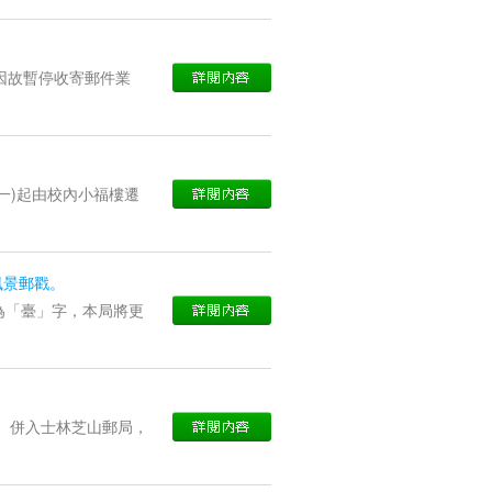
，因故暫停收寄郵件業
期一)起由校內小福樓遷
新風景郵戳。
為「臺」字，本局將更
一）併入士林芝山郵局，