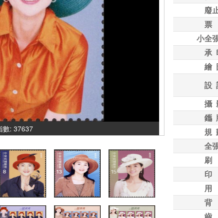
廢
票
小全
承 
繪 
設 
攝 
鑴 
指數: 37637
規 
全
刷
印
用
背
齒