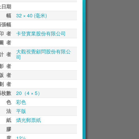
止日期
 幅
32 × 40 (毫米)
張張幅
印 者
卡登實業股份有限公司
圖 者
大觀視覺顧問股份有限公
計 者
司
影 者
版 者
劃 者
張枚數
20（4 × 5）
 色
彩色
 法
平版
 紙
燐光郵票紙
 膠
 度
12½