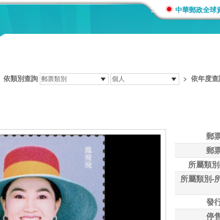
:::
中華郵政全球
>
依類別查詢
>
依年度查
郵
郵
所屬類別
所屬類別-
發
停