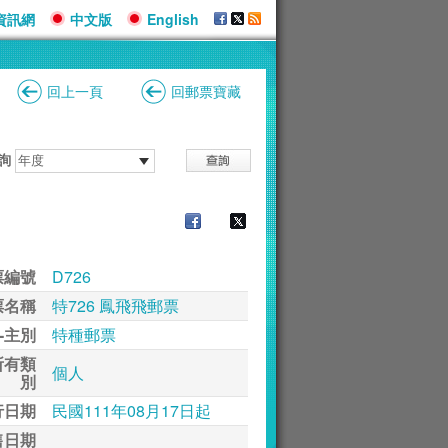
資訊網
中文版
English
回上一頁
回郵票寶藏
詢
票編號
D726
票名稱
特726 鳳飛飛郵票
-主別
特種郵票
所有類
個人
別
行日期
民國111年08月17日起
售日期