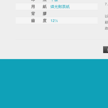
7
用 紙
燐光郵票紙
背 膠
以
齒 度
12½