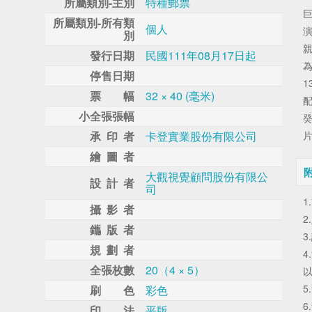
所屬類別-主別
特種郵票
所屬類別-所有類
個人
別
發行日期
民國111年08月17日起
停售日期
1
票 幅
32 × 40 (毫米)
小全張張幅
承 印 者
卡登實業股份有限公司
繪 圖 者
大觀視覺顧問股份有限公
設 計 者
司
1
攝 影 者
2
鑴 版 者
3
規 劃 者
4
全張枚數
20（4 × 5）
以
5
刷 色
彩色
6
印 法
平版